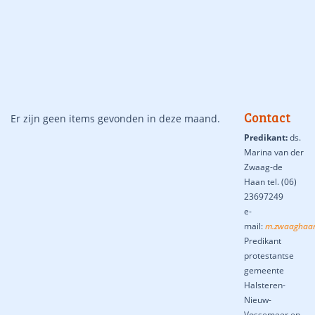
Contact
Er zijn geen items gevonden in deze maand.
Predikant:
ds.
Marina van der
Zwaag-de
Haan tel. (06)
23697249
e-
mail:
m.zwaaghaan
Predikant
protestantse
gemeente
Halsteren-
Nieuw-
Vossemeer en