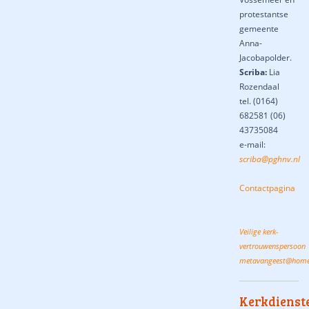
protestantse
gemeente
Anna-
Jacobapolder.
Scriba:
Lia
Rozendaal
tel.
(0164)
682581 (06)
43735084
e-mail:
scriba@pghnv.nl
Contactpagina
Veilige kerk-
vertrouwenspersoon
metavangeest@home
Kerkdienst