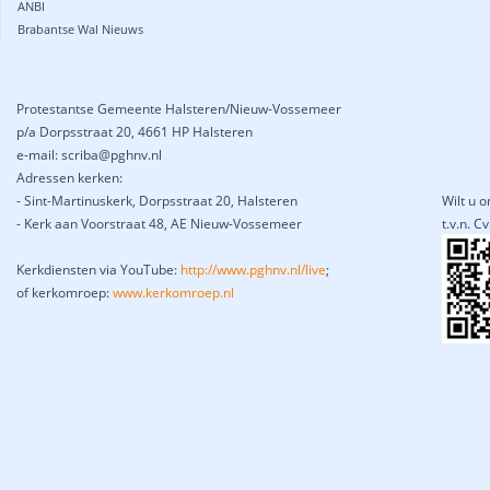
ANBI
Brabantse Wal Nieuws
Protestantse Gemeente Halsteren/Nieuw-Vossemeer
p/a Dorpsstraat 20, 4661 HP Halsteren
e-mail: scriba@pghnv.nl
Adressen kerken:
- Sint-Martinuskerk, Dorpsstraat 20, Halsteren
Wilt u 
- Kerk aan Voorstraat 48, AE Nieuw-Vossemeer
t.v.n. 
Kerkdiensten via YouTube:
http://www.pghnv.nl/live
;
of kerkomroep:
www.kerkomroep.nl