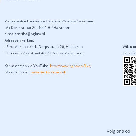
Protestantse Gemeente Halsteren/Nieuw-Vossemeer
p/a Dorpsstraat 20, 4661 HP Halsteren
e-mail: scriba@pghnv.nl
Adressen kerken:
- Sint-Martinuskerk, Dorpsstraat 20, Halsteren
Wilt u 
- Kerk aan Voorstraat 48, AE Nieuw-Vossemeer
t.v.n. 
Kerkdiensten via YouTube:
http://www.pghnv.nl/live
;
of kerkomroep:
www.kerkomroep.nl
Volg ons op: