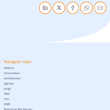
Navigeer naar:
Welkom
Onze kerken
Kerkdiensten
Agenda
Jeugd
ZWO
Info
ANBI
Brabantse Wal Nieuws