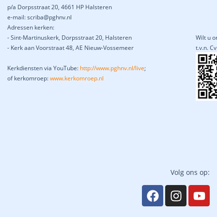
p/a Dorpsstraat 20, 4661 HP Halsteren
e-mail: scriba@pghnv.nl
Adressen kerken:
- Sint-Martinuskerk, Dorpsstraat 20, Halsteren
Wilt u 
- Kerk aan Voorstraat 48, AE Nieuw-Vossemeer
t.v.n. 
Kerkdiensten via YouTube:
http://www.pghnv.nl/live
;
of kerkomroep:
www.kerkomroep.nl
Volg ons op: