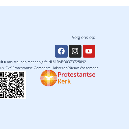
Volg ons op:
ilt u ons steunen met een gift: NL61RABO0373725892
.v.n. CvK Protestantse Gemeente Halsteren/Nieuw-Vossemeer