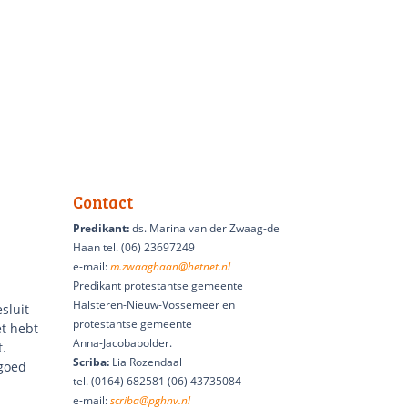
Contact
Predikant:
ds. Marina van der Zwaag-de
Haan tel. (06) 23697249
e-mail:
m.zwaaghaan@hetnet.nl
Predikant protestantse gemeente
Halsteren-Nieuw-Vossemeer en
sluit
protestantse gemeente
et hebt
Anna-Jacobapolder.
t.
Scriba:
Lia Rozendaal
 goed
tel.
(0164) 682581 (06) 43735084
e-mail:
scriba@pghnv.nl