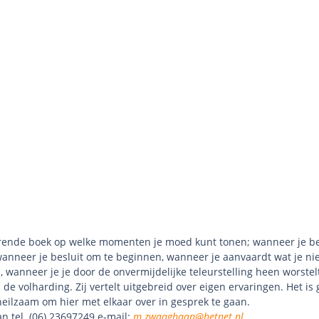
rerende boek op welke momenten je moed kunt tonen; wanneer je be
 wanneer je besluit om te beginnen, wanneer je aanvaardt wat je ni
 wanneer je je door de onvermijdelijke teleurstelling heen worstel
e volharding. Zij vertelt uitgebreid over eigen ervaringen. Het is
eilzaam om hier met elkaar over in gesprek te gaan.
 tel. (06) 23697249 e-mail:
m.zwaaghaan@hetnet.nl