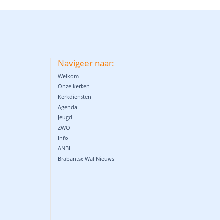
Navigeer naar:
Welkom
Onze kerken
Kerkdiensten
Agenda
Jeugd
ZWO
Info
ANBI
Brabantse Wal Nieuws