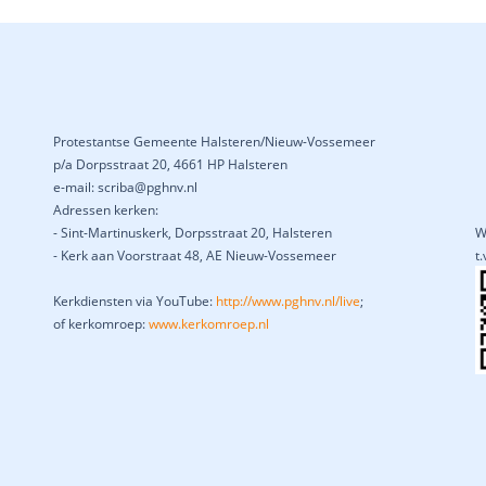
Protestantse Gemeente Halsteren/Nieuw-Vossemeer
p/a Dorpsstraat 20, 4661 HP Halsteren
e-mail: scriba@pghnv.nl
Adressen kerken:
- Sint-Martinuskerk, Dorpsstraat 20, Halsteren
W
- Kerk aan Voorstraat 48, AE Nieuw-Vossemeer
t
Kerkdiensten via YouTube:
http://www.pghnv.nl/live
;
of kerkomroep:
www.kerkomroep.nl