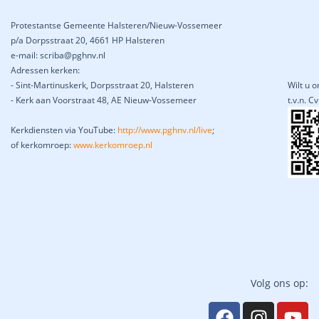
Protestantse Gemeente Halsteren/Nieuw-Vossemeer
p/a Dorpsstraat 20, 4661 HP Halsteren
e-mail: scriba@pghnv.nl
Adressen kerken:
- Sint-Martinuskerk, Dorpsstraat 20, Halsteren
Wilt u 
- Kerk aan Voorstraat 48, AE Nieuw-Vossemeer
t.v.n. 
Kerkdiensten via YouTube:
http://www.pghnv.nl/live
;
of kerkomroep:
www.kerkomroep.nl
Volg ons op: