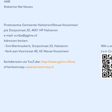
ANBI
Brabantse Wal Nieuws
Protestantse Gemeente Halsteren/Nieuw-Vossemeer
p/a Dorpsstraat 20, 4661 HP Halsteren
e-mail: scriba@pghnv.nl
Adressen kerken:
- Sint-Martinuskerk, Dorpsstraat 20, Halsteren
Wilt u 
- Kerk aan Voorstraat 48, AE Nieuw-Vossemeer
t.v.n. 
Kerkdiensten via YouTube:
http://www.pghnv.nl/live
;
of kerkomroep:
www.kerkomroep.nl