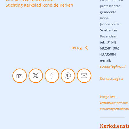
Stichting Kerkblad Rond de Kerken
protestantse
gemeente
Anna-
Jacobapolder.
Scriba:
Lia
Rozendaal
tel.
(0164)
terug
682581 (06)
43735084
e-mail:
scriba@pghnv.nl
Contactpagina
Veilige kerk-
vertrouwenspersoon
metavangeest@home
Kerkdienst