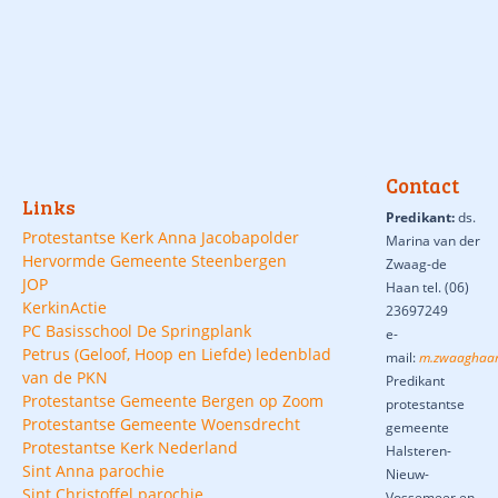
Contact
Links
Predikant:
ds.
Protestantse Kerk Anna Jacobapolder
Marina van der
Hervormde Gemeente Steenbergen
Zwaag-de
JOP
Haan tel. (06)
KerkinActie
23697249
PC Basisschool De Springplank
e-
Petrus (Geloof, Hoop en Liefde) ledenblad
mail:
m.zwaaghaan
van de PKN
Predikant
Protestantse Gemeente Bergen op Zoom
protestantse
Protestantse Gemeente Woensdrecht
gemeente
Protestantse Kerk Nederland
Halsteren-
Sint Anna parochie
Nieuw-
Sint Christoffel parochie
Vossemeer en