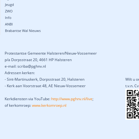
Jeugd
ZWO
Info
ANBI
Brabantse Wal Nieuws
Protestantse Gemeente Halsteren/Nieuw-Vossemeer
p/a Dorpsstraat 20, 4661 HP Halsteren
e-mail: scriba@pghnv.nl
Adressen kerken:
- Sint-Martinuskerk, Dorpsstraat 20, Halsteren
Wilt u 
- Kerk aan Voorstraat 48, AE Nieuw-Vossemeer
t.v.n. 
Kerkdiensten via YouTube:
http://www.pghnv.nl/live
;
of kerkomroep:
www.kerkomroep.nl