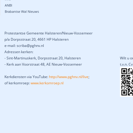
ANBI
Brabantse Wal Nieuws
Protestantse Gemeente Halsteren/Nieuw-Vossemeer
p/a Dorpsstraat 20, 4661 HP Halsteren
e-mail: scriba@pghnv.nl
Adressen kerken:
- Sint-Martinuskerk, Dorpsstraat 20, Halsteren
Wilt u 
- Kerk aan Voorstraat 48, AE Nieuw-Vossemeer
t.v.n. 
Kerkdiensten via YouTube:
http://www.pghnv.nl/live
;
of kerkomroep:
www.kerkomroep.nl