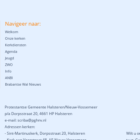
Navigeer naar:
Welkom
Onze kerken
Kerkdiensten
Agenda
Jeugd
ZWO
Info
ANBI
Brabantse Wal Nieuws
Protestantse Gemeente Halsteren/Nieuw-Vossemeer
p/a Dorpsstraat 20, 4661 HP Halsteren
e-mail: scriba@pghnv.nl
Adressen kerken:
- Sint-Martinuskerk, Dorpsstraat 20, Halsteren
Wilt u 
- Kerk aan Voorstraat 48, AE Nieuw-Vossemeer
t.v.n. 