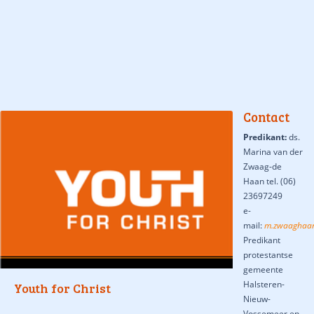
Contact
Predikant:
ds.
Marina van der
Zwaag-de
Haan tel. (06)
23697249
e-
mail:
m.zwaaghaan
Predikant
protestantse
gemeente
Halsteren-
Youth for Christ
Nieuw-
Vossemeer en