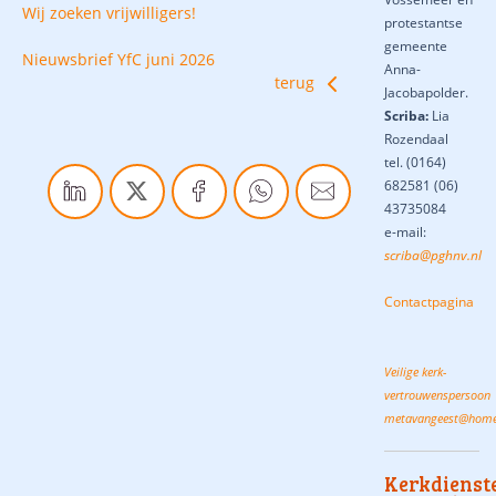
Wij zoeken vrijwilligers!
protestantse
gemeente
Nieuwsbrief YfC juni 2026
Anna-
terug
Jacobapolder.
Scriba:
Lia
Rozendaal
tel.
(0164)
682581 (06)
43735084
e-mail:
scriba@pghnv.nl
Contactpagina
Veilige kerk-
vertrouwenspersoon
metavangeest@home
Kerkdienst