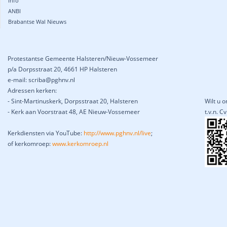
Info
ANBI
Brabantse Wal Nieuws
Protestantse Gemeente Halsteren/Nieuw-Vossemeer
p/a Dorpsstraat 20, 4661 HP Halsteren
e-mail: scriba@pghnv.nl
Adressen kerken:
- Sint-Martinuskerk, Dorpsstraat 20, Halsteren
Wilt u 
- Kerk aan Voorstraat 48, AE Nieuw-Vossemeer
t.v.n. 
Kerkdiensten via YouTube:
http://www.pghnv.nl/live
;
of kerkomroep:
www.kerkomroep.nl